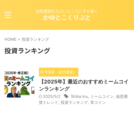
仮想通貨のカユいところに手が届く
かゆとこくりぷと
HOME
>
投資ランキング
投資ランキング
暗号資産（仮想通貨）
【2025年】最近のおすすめミームコイ
ンランキング
2025/5/2
Shiba Inu
,
ミームコイン
,
仮想通
貨トレンド
,
投資ランキング
,
草コイン