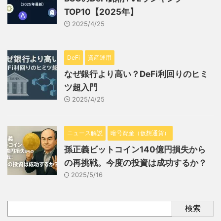
TOP10【2025年】
2025/4/25
DeFi
資産運用
なぜ銀行より高い？DeFi利回りのヒミ
ツ超入門
2025/4/25
ニュース解説
暗号資産（仮想通貨）
孫正義ビットコイン140億円損失から
の再挑戦。今度の投資は成功するか？
2025/5/16
検索