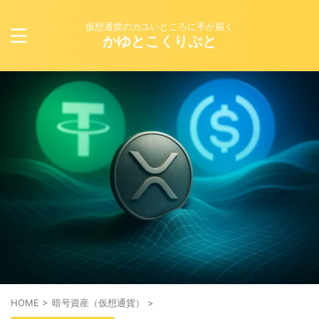
仮想通貨のカユいところに手が届く
かゆとこくりぷと
HOME
>
暗号資産（仮想通貨）
>