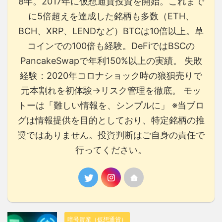
8年。2017年に仮想通貨投資を開始。これまで
に5倍超えを達成した銘柄も多数（ETH、
BCH、XRP、LENDなど）BTCは10倍以上。草
コインでの100倍も経験。DeFiではBSCの
PancakeSwapで年利150%以上の実績。 失敗
経験：2020年コロナショック時の狼狽売りで
元本割れを初体験→リスク管理を徹底。 モッ
トーは「難しい情報を、シンプルに」 ※当ブロ
グは情報提供を目的としており、特定銘柄の推
奨ではありません。投資判断はご自身の責任で
行ってください。
暗号資産（仮想通貨）