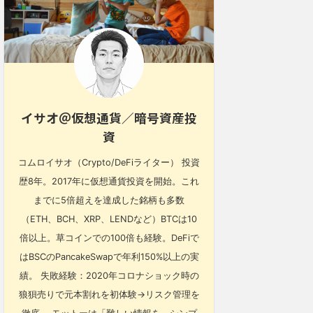
イサオ＠仮想通貨／暗号資産投
資
コムロイサオ（Crypto/DeFiライター） 投資
歴8年。2017年に仮想通貨投資を開始。これ
までに5倍超えを達成した銘柄も多数
（ETH、BCH、XRP、LENDなど）BTCは10
倍以上。草コインでの100倍も経験。DeFiで
はBSCのPancakeSwapで年利150%以上の実
績。 失敗経験：2020年コロナショック時の
狼狽売りで元本割れを初体験→リスク管理を