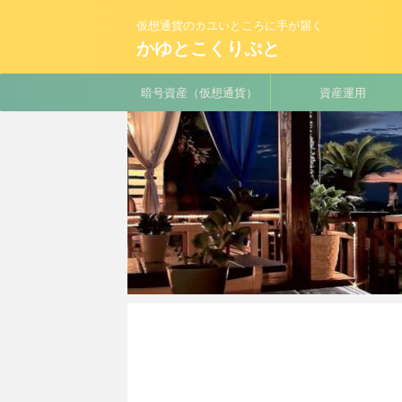
仮想通貨のカユいところに手が届く
かゆとこくりぷと
暗号資産（仮想通貨）
資産運用