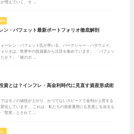
増えていく、そ ...
運用
ーレン・バフェット最新ポートフォリオ徹底解剖
ウォーレン・バフェット氏が率いる、バークシャー・ハサウェイ。
ォリオは、世界中の投資家から注目を集めています。 「バフェッ
か？」「彼のポ ...
な投資とは？インフレ・高金利時代に見直す資産形成術
りではモノの値段が上がり、かつてないスピードで金利が上昇する
変化しています。 これは、私たちの資産運用にも見直しを迫るも
堅実」とされて ...
貨）