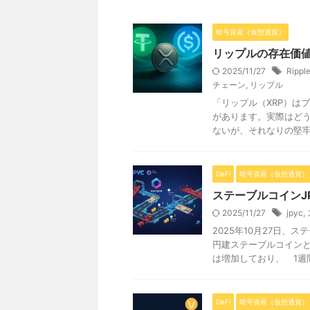
暗号資産（仮想通貨）
リップルの存在価
2025/11/27
Rippl
チェーン
,
リップル
「リップル（XRP）は
があります。実際はどう
ないが、それなりの堅牢性
DeFi
暗号資産（仮想通貨）
ステーブルコインJ
2025/11/27
jpyc
,
2025年10月27日、
円建ステーブルコイン
は増加しており、 1週間で
DeFi
暗号資産（仮想通貨）