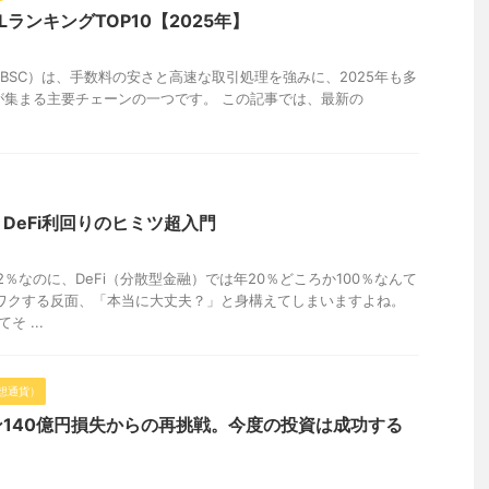
VLランキングTOP10【2025年】
Chain（BSC）は、手数料の安さと高速な取引処理を強みに、2025年も多
トが集まる主要チェーンの一つです。 この記事では、最新の
DeFi利回りのヒミツ超入門
2％なのに、DeFi（分散型金融）では年20％どころか100％なんて
ワクする反面、「本当に大丈夫？」と身構えてしまいますよね。
 ...
想通貨）
140億円損失からの再挑戦。今度の投資は成功する