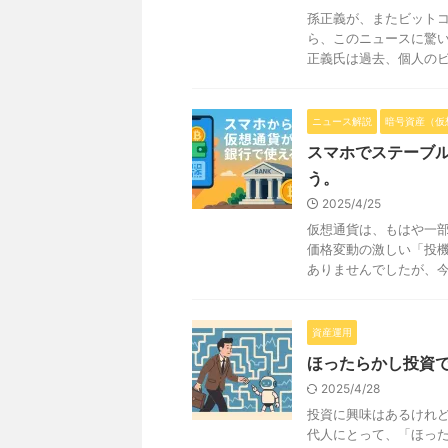
孫正義が、またビット
ら、このニュースに驚い
正義氏は過去、個人のビッ
ニュース解説
暗号資産（仮
スマホでステーブ
う。
2025/4/25
仮想通貨は、もはや一
価格変動の激しい「投
ありませんでしたが、今、
資産運用
ほったらかし投資
2025/4/28
投資に興味はあるけれど
代人にとって、「ほっ