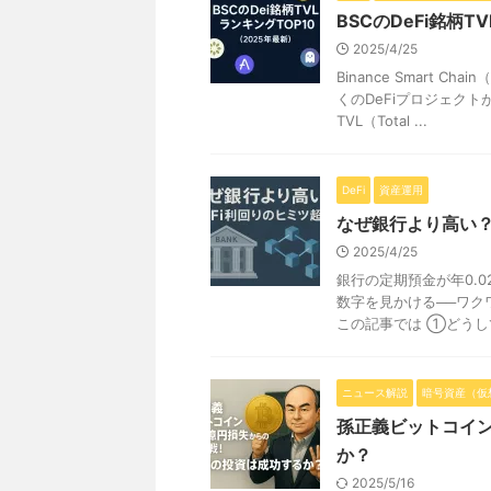
BSCのDeFi銘柄T
2025/4/25
Binance Smart 
くのDeFiプロジェク
TVL（Total ...
DeFi
資産運用
なぜ銀行より高い？
2025/4/25
銀行の定期預金が年0.0
数字を見かける──ワク
この記事では ①どうしてそ
ニュース解説
暗号資産（仮
孫正義ビットコイン
か？
2025/5/16