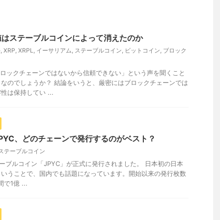
値はステーブルコインによって消えたのか
e
,
XRP
,
XRPL
,
イーサリアム
,
ステーブルコイン
,
ビットコイン
,
ブロック
ブロックチェーンではないから信頼できない」という声を聞くこと
なのでしょうか？ 結論をいうと、厳密にはブロックチェーンでは
は保持してい ...
PYC、どのチェーンで発行するのがベスト？
ステーブルコイン
ステーブルコイン「JPYC」が正式に発行されました。 日本初の日本
ということで、国内でも話題になっています。開始以来の発行枚数
1億 ...