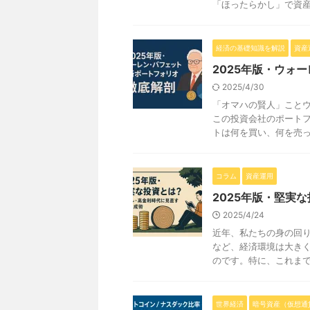
「ほったらかし」で資産が
経済の基礎知識を解説
資産
2025年版・ウォ
2025/4/30
「オマハの賢人」こと
この投資会社のポートフ
トは何を買い、何を売った
コラム
資産運用
2025年版・堅実
2025/4/24
近年、私たちの身の回
など、経済環境は大きく
のです。特に、これまで「
世界経済
暗号資産（仮想通