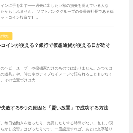
コインに手を出す――過去に出した巨額の損失を覚えている人な
たかもしれません。 ソフトバンクグループの会長兼社長である孫
トコイン投資で1 ...
想通貨）
ルコインが使える？銀行で仮想通貨が使える日が近そ
部のヘビーユーザーや投機家だけのものではありません。かつては
機の道具」や、時にネガティブなイメージで語られることも少なく
その位置づけは大 ...
で失敗する5つの原因と「賢い放置」で成功する方法
、毎日値動きを追ったり、売買したりする時間がない… 忙しい現
たらかし投資」はぴったりです。一度設定すれば、あとは文字通り