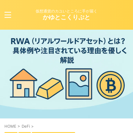
仮想通貨のカユいところに手が届く
かゆとこくりぷと
HOME
>
DeFi
>