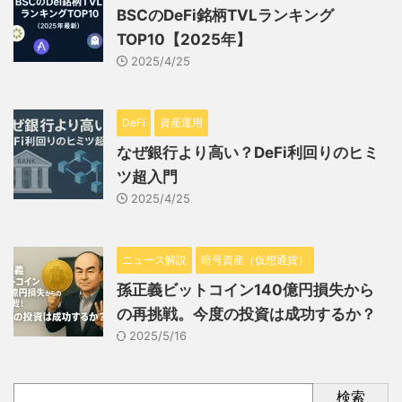
BSCのDeFi銘柄TVLランキング
TOP10【2025年】
2025/4/25
DeFi
資産運用
なぜ銀行より高い？DeFi利回りのヒミ
ツ超入門
2025/4/25
ニュース解説
暗号資産（仮想通貨）
孫正義ビットコイン140億円損失から
の再挑戦。今度の投資は成功するか？
2025/5/16
検索