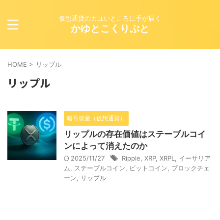
仮想通貨のカユいところに手が届く
かゆとこくりぷと
HOME
>
リップル
リップル
暗号資産（仮想通貨）
リップルの存在価値はステーブルコイ
ンによって消えたのか
2025/11/27
Ripple
,
XRP
,
XRPL
,
イーサリア
ム
,
ステーブルコイン
,
ビットコイン
,
ブロックチェ
ーン
,
リップル