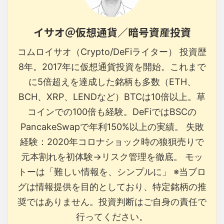
イサオ＠仮想通貨／暗号資産投資
コムロイサオ（Crypto/DeFiライター） 投資歴
8年。2017年に仮想通貨投資を開始。これまで
に5倍超えを達成した銘柄も多数（ETH、
BCH、XRP、LENDなど）BTCは10倍以上。草
コインでの100倍も経験。DeFiではBSCの
PancakeSwapで年利150%以上の実績。 失敗
経験：2020年コロナショック時の狼狽売りで
元本割れを初体験→リスク管理を徹底。 モッ
トーは「難しい情報を、シンプルに」 ※当ブロ
グは情報提供を目的としており、特定銘柄の推
奨ではありません。投資判断はご自身の責任で
行ってください。